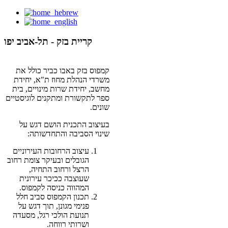
קריית בזק - תל-אביב יפו
קמפוס בזק באבו כביר כולל את
משרדי הנהלת מחוז ת"א, יחידת
מחשב, יחידת שרות מינויים, בית
ספר לתקשורת ומתקנים לוגיסטיים
שונים.
בעיצוב התכנית הושם דגש על
שינוי הסביבה והתחדשותה:
עיצוב הרחובות העירוניים
הגובלים ובעיקר צומת רחוב
הרצל ורחוב התחיה,
שעוצבה ככיכר עירונית
המהווה כניסה לקמפוס.
תכנון הקמפוס סביב חלל
פנימי מגונן, תוך דגש על
תנועת הולכי רגל, מסעדה
ושרותי רווחה.